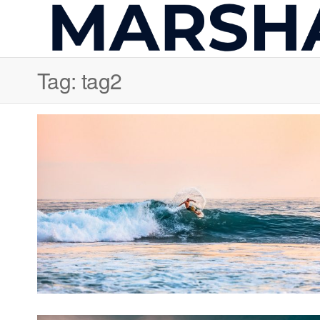
Skip
to
the
content
Tag:
tag2