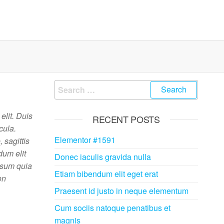
shallOne
ing
tancy
Search
for:
elit. Duis
RECENT POSTS
cula.
Elementor #1591
 sagittis
dum elit
Donec iaculis gravida nulla
psum quia
Etiam bibendum elit eget erat
on
Praesent id justo in neque elementum
Cum sociis natoque penatibus et
magnis