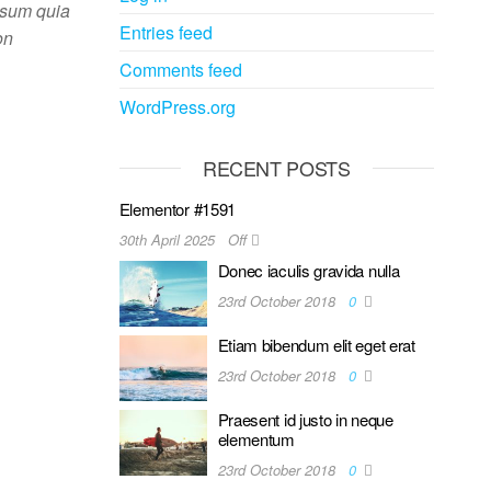
psum quia
Entries feed
on
Comments feed
WordPress.org
RECENT POSTS
Elementor #1591
30th April 2025
Off
Donec iaculis gravida nulla
23rd October 2018
0
Etiam bibendum elit eget erat
23rd October 2018
0
Praesent id justo in neque
elementum
23rd October 2018
0