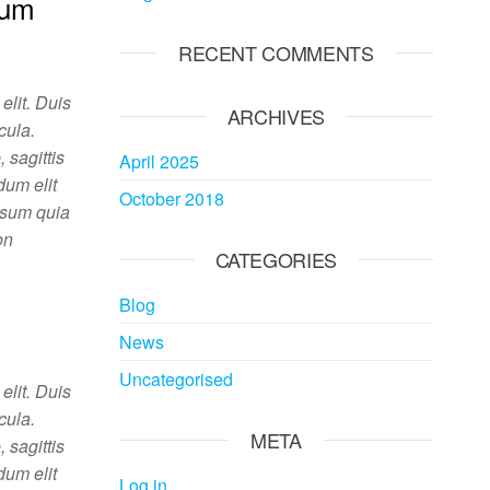
tum
RECENT COMMENTS
elit. Duis
ARCHIVES
cula.
 sagittis
April 2025
dum elit
October 2018
psum quia
on
CATEGORIES
Blog
News
Uncategorised
elit. Duis
cula.
META
 sagittis
dum elit
Log in