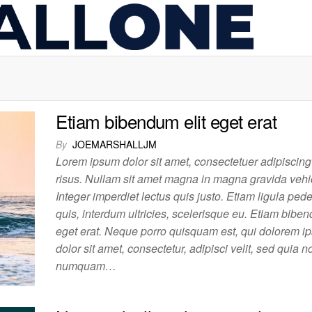
Mar
PPC &
Market
Consul
Etiam bibendum elit eget erat
By
JOEMARSHALLJM
Lorem ipsum dolor sit amet, consectetuer adipiscing 
risus. Nullam sit amet magna in magna gravida vehi
Integer imperdiet lectus quis justo. Etiam ligula pede,
quis, interdum ultricies, scelerisque eu. Etiam biben
eget erat. Neque porro quisquam est, qui dolorem i
dolor sit amet, consectetur, adipisci velit, sed quia n
numquam…